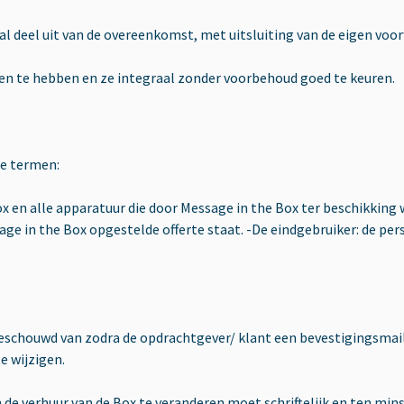
el uit van de overeenkomst, met uitsluiting van de eigen voorwaa
zen te hebben en ze integraal zonder voorbehoud goed te keuren.
e termen:
x en alle apparatuur die door Message in the Box ter beschikking 
ge in the Box opgestelde offerte staat. -De eindgebruiker: de per
 beschouwd van zodra de opdrachtgever/ klant een bevestigingsmai
e wijzigen.
de verhuur van de Box te veranderen moet schriftelijk en ten mi