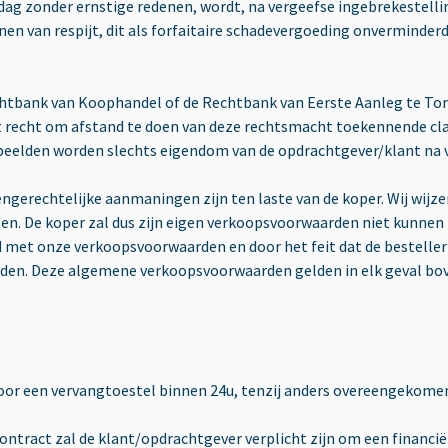
aldag zonder ernstige redenen, wordt, na vergeefse ingebrekestel
en van respijt, dit als forfaitaire schadevergoeding onverminderd 
tbank van Koophandel of de Rechtbank van Eerste Aanleg te Tong
et recht om afstand te doen van deze rechtsmacht toekennende cl
elden worden slechts eigendom van de opdrachtgever/klant na vol
ngerechtelijke aanmaningen zijn ten laste van de koper. Wij wijzen
. De koper zal dus zijn eigen verkoopsvoorwaarden niet kunnen i
d met onze verkoopsvoorwaarden en door het feit dat de besteller 
den. Deze algemene verkoopsvoorwaarden gelden in elk geval bov
or een vervangtoestel binnen 24u, tenzij anders overeengekomen 
contract zal de klant/opdrachtgever verplicht zijn om een financ