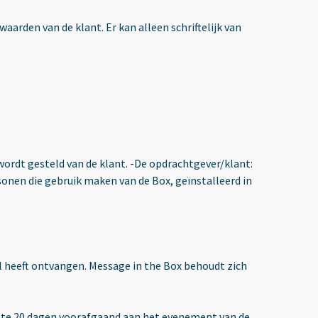
rden van de klant. Er kan alleen schriftelijk van
wordt gesteld van de klant. -De opdrachtgever/klant:
sonen die gebruik maken van de Box, geïnstalleerd in
l heeft ontvangen. Message in the Box behoudt zich
nste 20 dagen voorafgaand aan het evenement van de