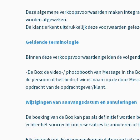
Deze algemene verkoopsvoorwaarden maken integraal de
worden afgeweken.
De klant erkent uitdrukkelijk deze voorwaarden gele
Geldende terminologie
Binnen deze verkoopsvoorwaarden gelden de volgend
-De Box: de video-/ photobooth van Message in the Bo
de persoon of het bedrijf wiens naam op de door Messa
opdracht van de opdrachtgever/klant.
Wijzigingen van aanvangsdatum en annuleringen
De boeking van de Box kan pas als definitief worden
echter het voorrecht om reservaties te annuleren of t
Elk verzoek om de overeengekomen datum en tijd van 