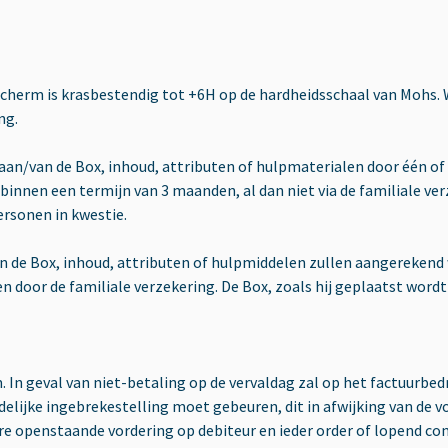
cherm is krasbestendig tot +6H op de hardheidsschaal van Mohs. 
ng.
ies aan/van de Box, inhoud, attributen of hulpmaterialen door één 
innen een termijn van 3 maanden, al dan niet via de familiale ver
ersonen in kwestie.
an de Box, inhoud, attributen of hulpmiddelen zullen aangerekend
 door de familiale verzekering. De Box, zoals hij geplaatst wordt 
In geval van niet-betaling op de vervaldag zal op het factuurbed
elijke ingebrekestelling moet gebeuren, dit in afwijking van de vo
ere openstaande vordering op debiteur en ieder order of lopend con