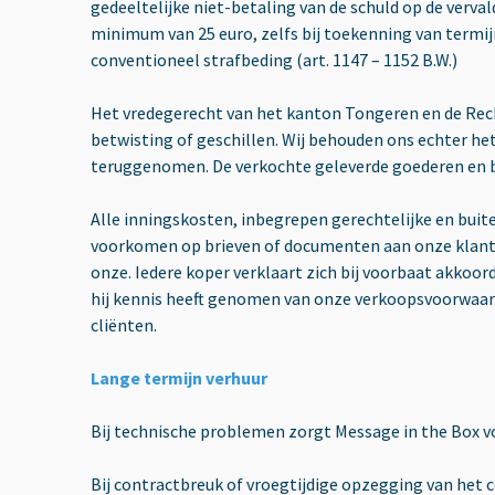
gedeeltelijke niet-betaling van de schuld op de verv
minimum van 25 euro, zelfs bij toekenning van termijn
conventioneel strafbeding (art. 1147 – 1152 B.W.)
Het vredegerecht van het kanton Tongeren en de Rech
betwisting of geschillen. Wij behouden ons echter h
teruggenomen. De verkochte geleverde goederen en be
Alle inningskosten, inbegrepen gerechtelijke en buite
voorkomen op brieven of documenten aan onze klanten
onze. Iedere koper verklaart zich bij voorbaat akkoor
hij kennis heeft genomen van onze verkoopsvoorwaar
cliënten.
Lange termijn verhuur
Bij technische problemen zorgt Message in the Box vo
Bij contractbreuk of vroegtijdige opzegging van het 