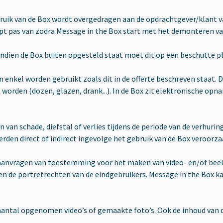
ruik van de Box wordt overgedragen aan de opdrachtgever/klant va
pt pas van zodra Message in the Box start met het demonteren van
Indien de Box buiten opgesteld staat moet dit op een beschutte pl
nkel worden gebruikt zoals dit in de offerte beschreven staat. D
 worden (dozen, glazen, drank...). In de Box zit elektronische o
 van schade, diefstal of verlies tijdens de periode van de verhuri
rden direct of indirect ingevolge het gebruik van de Box veroorzaa
t aanvragen van toestemming voor het maken van video- en/of beel
en de portretrechten van de eindgebruikers. Message in the Box ka
 aantal opgenomen video’s of gemaakte foto’s. Ook de inhoud van d