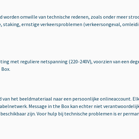
rd worden omwille van technische redenen, zoals onder meer str
taking, ernstige verkeersproblemen (verkeersongeval, omleidinge
ng met reguliere netspanning (220-240V), voorzien van een degel
 Box.
ad van het beeldmateriaal naar een persoonlijke onlineaccount. E
kabelnetwerk. Message in the Box kan echter niet verantwoordelij
g beschikbaar zijn. Voor hulp bij technische problemen is er perm